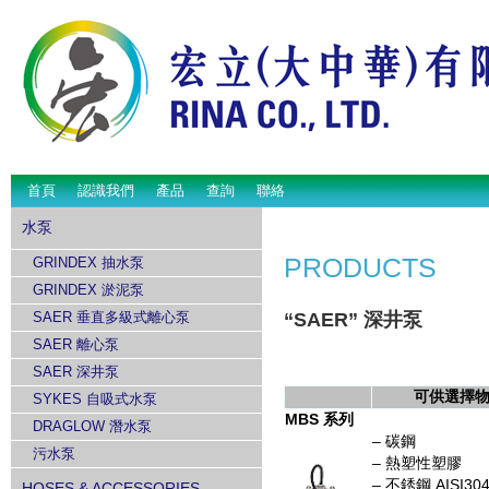
首頁
認識我們
產品
查詢
聯絡
水泵
PRODUCTS
GRINDEX 抽水泵
GRINDEX 淤泥泵
“SAER” 深井泵
SAER 垂直多級式離心泵
SAER 離心泵
SAER 深井泵
可供選擇
SYKES 自吸式水泵
MBS
系列
DRAGLOW 潛水泵
– 碳鋼
污水泵
– 熱塑性塑膠
– 不銹鋼 AISI30
HOSES & ACCESSORIES