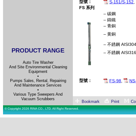
型號：
S-151/S-152
FS
系列
– 碳鋼
– 鑄鐵
– 青銅
– 黄銅
– 不銹鋼 AISI30
PRODUCT RANGE
– 不銹鋼 AISI31
Auto Tire Washer
And Site Environmental Cleaning
Equipment
•
型號：
Pumps Sales, Rental, Repairing
FS-98
,
NS
And Maintenance Services
•
Various Type Sweepers And
Vacuum Scrubbers
Bookmark
Print
Con
© Copyright 2026 RINA CO., LTD. All Right Reserved.