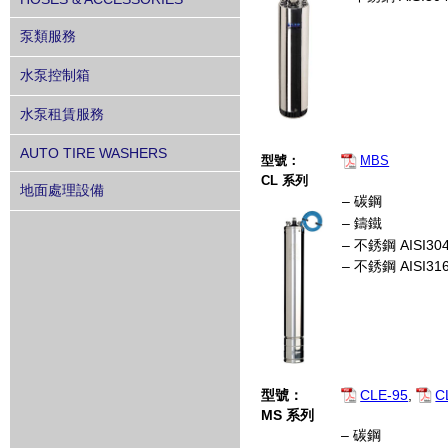
泵類服務
水泵控制箱
水泵租賃服務
AUTO TIRE WASHERS
型號：
MBS
CL
系列
地面處理設備
– 碳鋼
– 鑄鐵
– 不銹鋼 AISI30
– 不銹鋼 AISI31
型號：
CLE-95
,
C
MS
系列
– 碳鋼