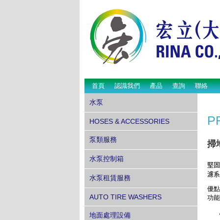
首頁
認識我們
產品
查詢
聯絡
水泵
P
HOSES & ACCESSORIES
泵類服務
掃
水泵控制箱
堅固
濾系
水泵租賃服務
優點
AUTO TIRE WASHERS
功能
地面處理設備