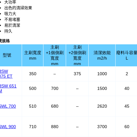
大功率
出色的清掃效果
吸力大
不易堵塞
易於清潔
持久
號規格
主刷
主刷
主刷寬度
+1個側刷
+2個側刷
清潔效能
廢料斗容
型號
mm
寬度
寬度
m2/h
L
mm
mm
BSW
350
375
1000
2
–
375 ET
BSW 651
500
700
–
1500
40
M
SWL 700
510
680
–
2620
45
SWL 900
710
880
–
3700
60