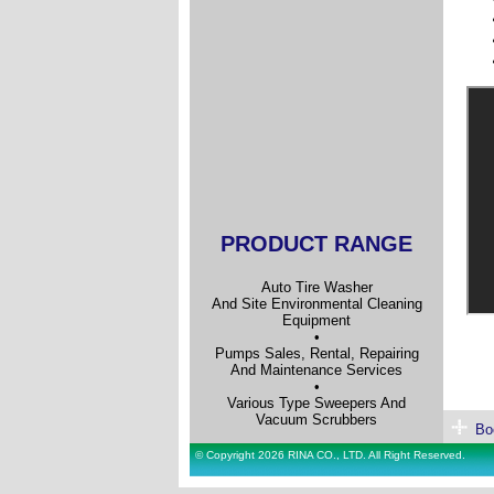
PRODUCT RANGE
Auto Tire Washer
And Site Environmental Cleaning
Equipment
•
Pumps Sales, Rental, Repairing
And Maintenance Services
•
Various Type Sweepers And
Vacuum Scrubbers
Bo
© Copyright 2026 RINA CO., LTD. All Right Reserved.