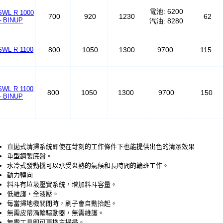
電池: 6200
SWL R 1000
700
920
1230
62
– BINUP
汽油: 8280
SWL R 1100
800
1050
1300
9700
115
SWL R 1100
800
1050
1300
9700
150
– BINUP
直拋式清掃系統即使在苛刻的工作條件下也能提供出色的清潔效果
重型鋼製底盤。
水冷式發動機可以承受炎熱的氣候和長時間的輪班工作。
動力轉向
料斗有垃圾壓實系統，增加料斗容量。
低維護，全液壓。
每當掃地機關閉時，刷子會自動抬起。
無需皮帶渦輪驅動器，無需維護。
無需工具即可更換主掃帚。